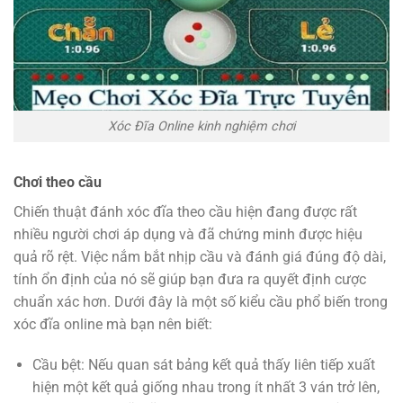
Xóc Đĩa Online kinh nghiệm chơi
Chơi theo cầu
Chiến thuật đánh xóc đĩa theo cầu hiện đang được rất
nhiều người chơi áp dụng và đã chứng minh được hiệu
quả rõ rệt. Việc nắm bắt nhịp cầu và đánh giá đúng độ dài,
tính ổn định của nó sẽ giúp bạn đưa ra quyết định cược
chuẩn xác hơn. Dưới đây là một số kiểu cầu phổ biến trong
xóc đĩa online mà bạn nên biết:
Cầu bệt: Nếu quan sát bảng kết quả thấy liên tiếp xuất
hiện một kết quả giống nhau trong ít nhất 3 ván trở lên,