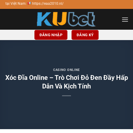
Bỏ
ệt Nam:
https://eaa2010.nl/
qua
nội
dung
ĐĂNG NHẬP
ĐĂNG KÝ
CASINO ONLINE
Xóc Đĩa Online – Trò Chơi Đỏ Đen Đầy Hấp
Dẫn Và Kịch Tính