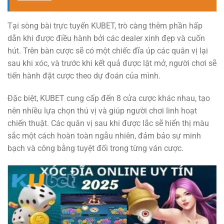
Tại sòng bài trực tuyến KUBET, trò càng thêm phần hấp
dẫn khi được điều hành bởi các dealer xinh đẹp và cuốn
hút. Trên bàn cược sẽ có một chiếc đĩa úp các quân vị lại
sau khi xóc, và trước khi kết quả được lật mở, người chơi sẽ
tiến hành đặt cược theo dự đoán của mình.
Đặc biệt, KUBET cung cấp đến 8 cửa cược khác nhau, tạo
nên nhiều lựa chọn thú vị và giúp người chơi linh hoạt
chiến thuật. Các quân vị sau khi được lắc sẽ hiển thị màu
sắc một cách hoàn toàn ngẫu nhiên, đảm bảo sự minh
bạch và công bằng tuyệt đối trong từng ván cược.