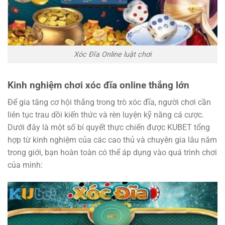
Xóc Đĩa Online luật chơi
Kinh nghiệm chơi xóc đĩa online thắng lớn
Để gia tăng cơ hội thắng trong trò xóc đĩa, người chơi cần
liên tục trau dồi kiến thức và rèn luyện kỹ năng cá cược.
Dưới đây là một số bí quyết thực chiến được KUBET tổng
hợp từ kinh nghiệm của các cao thủ và chuyên gia lâu năm
trong giới, bạn hoàn toàn có thể áp dụng vào quá trình chơi
của mình: