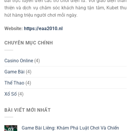
bài trực tuyến đến các trò chơi điện tử. Với giao diện thân
thiện và dịch vụ chăm sóc khách hàng tận tâm, Kubet thu
hút hàng triệu người chơi mỗi ngày.
Website:
https://eaa2010.nl
CHUYÊN MỤC CHÍNH
Casino Online
(4)
Game Bài
(4)
Thể Thao
(4)
Xổ Số
(4)
BÀI VIẾT MỚI NHẤT
Game Bài Liêng: Khám Phá Luật Chơi Và Chiến
03