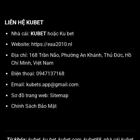
LIÊN HỆ KUBET
Nhà cái:
KUBET
hoặc Ku bet
Website:
https://eaa2010.nl
Địa chỉ:
168 Trần Não, Phường An Khánh, Thủ Đức, Hồ
Chí Minh, Việt Nam
Điện thoại: 0947137168
Email:
kubets.app@gmail.com
Sơ đồ trang web:
Sitemap
Chính Sách Bảo Mật
Từ khóa:
kubet, ku bet, kubet com, kubet88, nhà cái kubet,