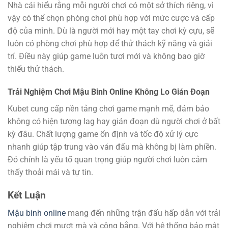
Nhà cái hiểu rằng mỗi người chơi có một sở thích riêng, vì
vậy có thể chọn phòng chơi phù hợp với mức cược và cấp
độ của mình. Dù là người mới hay một tay chơi kỳ cựu, sẽ
luôn có phòng chơi phù hợp để thử thách kỹ năng và giải
trí. Điều này giúp game luôn tươi mới và không bao giờ
thiếu thử thách.
Trải Nghiệm Chơi Mậu Binh Online Không Lo Gián Đoạn
Kubet cung cấp nền tảng chơi game mạnh mẽ, đảm bảo
không có hiện tượng lag hay gián đoạn dù người chơi ở bất
kỳ đâu. Chất lượng game ổn định và tốc độ xử lý cực
nhanh giúp tập trung vào ván đấu mà không bị làm phiền.
Đó chính là yếu tố quan trọng giúp người chơi luôn cảm
thấy thoải mái và tự tin.
Kết Luận
Mậu binh online
mang đến những trận đấu hấp dẫn với trải
nghiệm chơi mượt mà và công bằng. Với hệ thống bảo mật