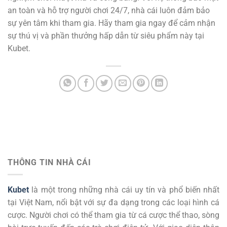
an toàn và hỗ trợ người chơi 24/7, nhà cái luôn đảm bảo
sự yên tâm khi tham gia. Hãy tham gia ngay để cảm nhận
sự thú vị và phần thưởng hấp dẫn từ siêu phẩm này tại
Kubet.
THÔNG TIN NHÀ CÁI
Kubet
là một trong những nhà cái uy tín và phổ biến nhất
tại Việt Nam, nổi bật với sự đa dạng trong các loại hình cá
cược. Người chơi có thể tham gia từ cá cược thể thao, sòng