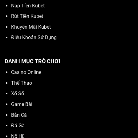
Nạp Tiền Kubet
Rút Tiền Kubet
Khuyến Mãi Kubet
Điều Khoản Sử Dụng
DANH MỤC TRÒ CHƠI
Casino Online
Thể Thao
Xổ Số
Game Bài
Bắn Cá
Đá Gà
Nổ Hũ