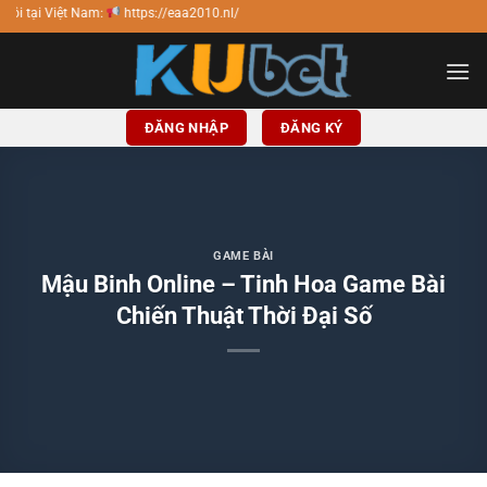
Bỏ
Việt Nam:
https://eaa2010.nl/
qua
nội
dung
ĐĂNG NHẬP
ĐĂNG KÝ
GAME BÀI
Mậu Binh Online – Tinh Hoa Game Bài
Chiến Thuật Thời Đại Số