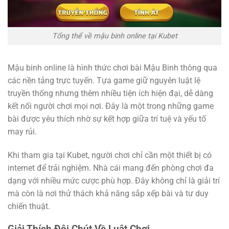
Tổng thể về mậu binh online tại Kubet
Mậu binh online
là hình thức chơi bài Mậu Binh thông qua
các nền tảng trực tuyến. Tựa game giữ nguyên luật lệ
truyền thống nhưng thêm nhiều tiện ích hiện đại, dễ dàng
kết nối người chơi mọi nơi. Đây là một trong những game
bài được yêu thích nhờ sự kết hợp giữa trí tuệ và yếu tố
may rủi.
Khi tham gia tại Kubet, người chơi chỉ cần một thiết bị có
internet để trải nghiệm. Nhà cái mang đến phòng chơi đa
dạng với nhiều mức cược phù hợp. Đây không chỉ là giải trí
mà còn là nơi thử thách khả năng sắp xếp bài và tư duy
chiến thuật.
Giải Thích Đôi Chút Về Luật Chơi