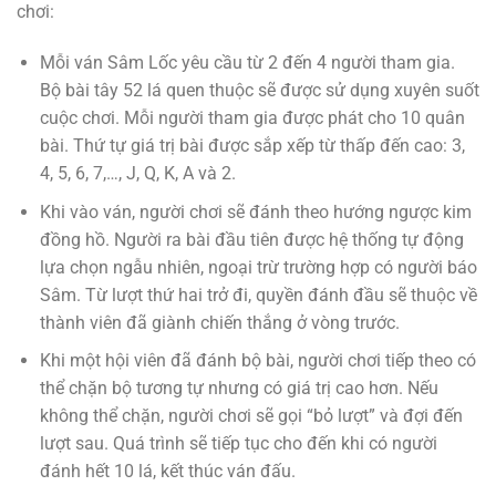
chơi:
Mỗi ván Sâm Lốc yêu cầu từ 2 đến 4 người tham gia.
Bộ bài tây 52 lá quen thuộc sẽ được sử dụng xuyên suốt
cuộc chơi. Mỗi người tham gia được phát cho 10 quân
bài. Thứ tự giá trị bài được sắp xếp từ thấp đến cao: 3,
4, 5, 6, 7,…, J, Q, K, A và 2.
Khi vào ván, người chơi sẽ đánh theo hướng ngược kim
đồng hồ. Người ra bài đầu tiên được hệ thống tự động
lựa chọn ngẫu nhiên, ngoại trừ trường hợp có người báo
Sâm. Từ lượt thứ hai trở đi, quyền đánh đầu sẽ thuộc về
thành viên đã giành chiến thắng ở vòng trước.
Khi một hội viên đã đánh bộ bài, người chơi tiếp theo có
thể chặn bộ tương tự nhưng có giá trị cao hơn. Nếu
không thể chặn, người chơi sẽ gọi “bỏ lượt” và đợi đến
lượt sau. Quá trình sẽ tiếp tục cho đến khi có người
đánh hết 10 lá, kết thúc ván đấu.