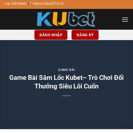
Bỏ
 Việt Nam:
https://eaa2010.nl/
qua
nội
dung
ĐĂNG NHẬP
ĐĂNG KÝ
GAME BÀI
Game Bài Sâm Lốc Kubet– Trò Chơi Đổi
Thưởng Siêu Lôi Cuốn