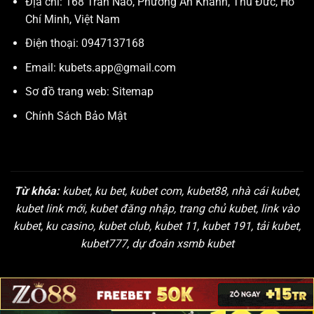
Địa chỉ:
168 Trần Não, Phường An Khánh, Thủ Đức, Hồ
Chí Minh, Việt Nam
Điện thoại: 0947137168
Email:
kubets.app@gmail.com
Sơ đồ trang web:
Sitemap
Chính Sách Bảo Mật
Từ khóa:
kubet, ku bet, kubet com, kubet88, nhà cái kubet,
kubet link mới, kubet đăng nhập, trang chủ kubet, link vào
kubet, ku casino, kubet club, kubet 11, kubet 191, tải kubet,
kubet777, dự đoán xsmb kubet