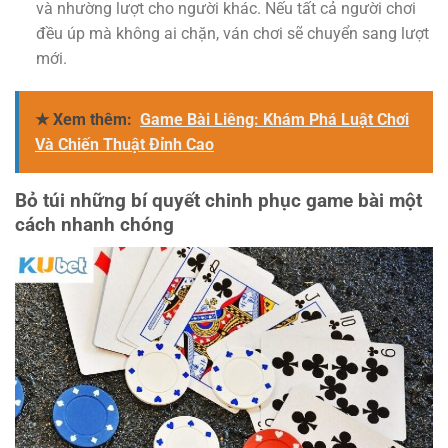
và nhường lượt cho người khác. Nếu tất cả người chơi
đều úp mà không ai chặn, ván chơi sẽ chuyển sang lượt
mới.
★ Xem thêm:
Game Bài Liêng: Khám Phá Luật Chơi
Và Chiến Thuật Đỉnh Cao
Bỏ túi những bí quyết chinh phục game bài một
cách nhanh chóng