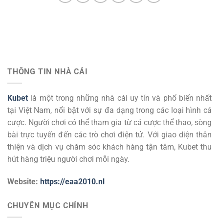
THÔNG TIN NHÀ CÁI
Kubet
là một trong những nhà cái uy tín và phổ biến nhất
tại Việt Nam, nổi bật với sự đa dạng trong các loại hình cá
cược. Người chơi có thể tham gia từ cá cược thể thao, sòng
bài trực tuyến đến các trò chơi điện tử. Với giao diện thân
thiện và dịch vụ chăm sóc khách hàng tận tâm, Kubet thu
hút hàng triệu người chơi mỗi ngày.
Website:
https://eaa2010.nl
CHUYÊN MỤC CHÍNH